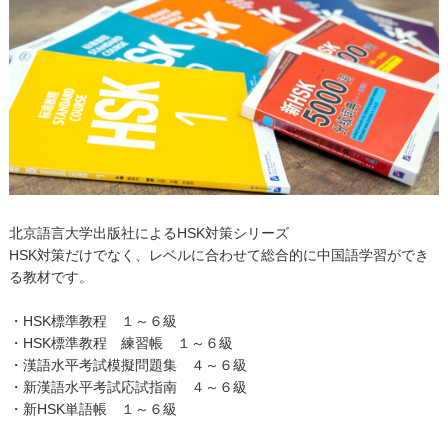
北京語言大学出版社によるHSK対策シリーズ
HSK対策だけでなく、レベルに合わせて総合的に中国語学習ができ
る教材です。
・HSK標準教程 １～６級
・HSK標準教程 練習帳 １～６級
・漢語水平考試模擬問題集 ４～６級
・新漢語水平考試応試指南 ４～６級
・新HSK単語帳 １～６級