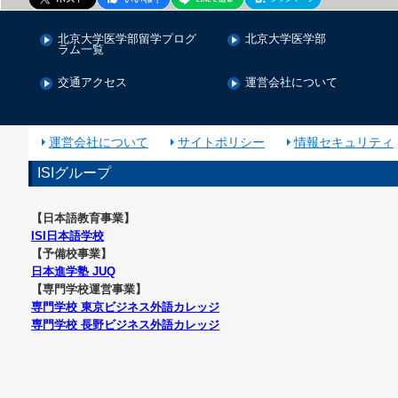
2023年02月
北京大学医学部留学プログ
北京大学医学部
2022年11月
ラム一覧
2022年08月
交通アクセス
運営会社について
2022年07月
2022年06月
運営会社について
サイトポリシー
情報セキュリティ
2022年04月
2021年12月
ISIグループ
2021年11月
【日本語教育事業】
2021年07月
ISI日本語学校
2021年05月
【予備校事業】
2020年12月
日本進学塾 JUQ
【専門学校運営事業】
2020年11月
専門学校 東京ビジネス外語カレッジ
2020年10月
専門学校 長野ビジネス外語カレッジ
2020年06月
2020年01月