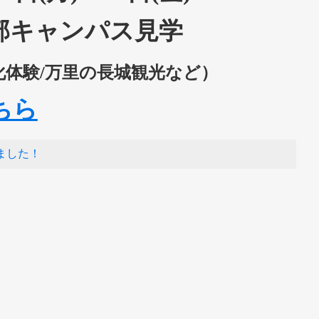
部キャンパス見学
化体験/万里の長城観光など）
ちら
ました！