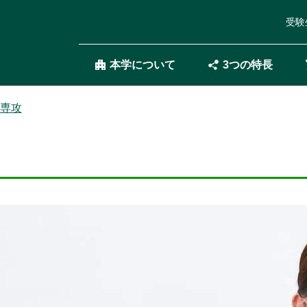
受験
本学について
3つの特長
専攻