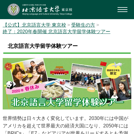
【公式】北京語言大学 東京校
>
受験生の方
>
終了：2020年春開催 北京語言大学留学体験ツアー
北京語言大学留学体験ツアー
世界情勢は日々大きく変化しています。2030年には中国が
アメリカを超えて世界最大の経済大国になり、2050年には
「BRICs」「E7」などアジアが世界をリードするとも予測