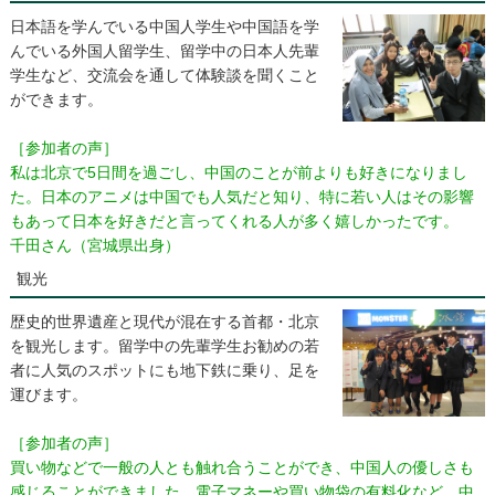
日本語を学んでいる中国人学生や中国語を学
んでいる外国人留学生、留学中の日本人先輩
学生など、交流会を通して体験談を聞くこと
ができます。
［参加者の声］
私は北京で5日間を過ごし、中国のことが前よりも好きになりまし
た。日本のアニメは中国でも人気だと知り、特に若い人はその影響
もあって日本を好きだと言ってくれる人が多く嬉しかったです。
千田さん（宮城県出身）
観光
歴史的世界遺産と現代が混在する首都・北京
を観光します。留学中の先輩学生お勧めの若
者に人気のスポットにも地下鉄に乗り、足を
運びます。
［参加者の声］
買い物などで一般の人とも触れ合うことができ、中国人の優しさも
感じることができました。電子マネーや買い物袋の有料化など、中