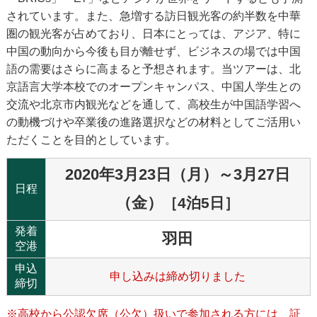
されています。また、急増する訪日観光客の約半数を中華
圏の観光客が占めており、日本にとっては、アジア、特に
中国の動向から今後も目が離せず、ビジネスの場では中国
語の需要はさらに高まると予想されます。当ツアーは、北
京語言大学本校でのオープンキャンパス、中国人学生との
交流や北京市内観光などを通して、高校生が中国語学習へ
の動機づけや卒業後の進路選択などの材料としてご活用い
ただくことを目的としています。
2020年3月23日（月）～3月27日
日程
（金）
［4泊5日］
発着
羽田
空港
申込
申し込みは締め切りました
締切
※高校から公認欠席（公欠）扱いで参加される方には、証